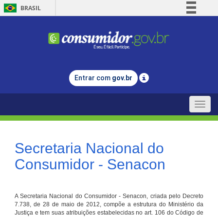
BRASIL
Simplifique!
Comunica BR
Participe
Acesso à informação
Entrar com
gov.br
Legislação
Canais
Toggle
naviga
Secretaria Nacional do
Consumidor - Senacon
A Secretaria Nacional do Consumidor - Senacon, criada pelo Decreto
7.738, de 28 de maio de 2012, compõe a estrutura do Ministério da
Justiça e tem suas atribuições estabelecidas no art. 106 do Código de