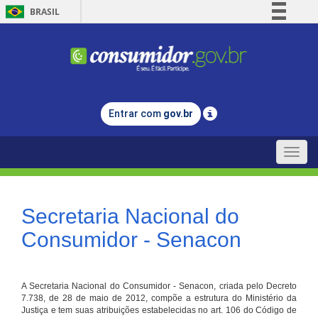
BRASIL
Simplifique!
Comunica BR
Participe
Acesso à informação
Entrar com
gov.br
Legislação
Canais
Toggle
naviga
Secretaria Nacional do
Consumidor - Senacon
A Secretaria Nacional do Consumidor - Senacon, criada pelo Decreto
7.738, de 28 de maio de 2012, compõe a estrutura do Ministério da
Justiça e tem suas atribuições estabelecidas no art. 106 do Código de