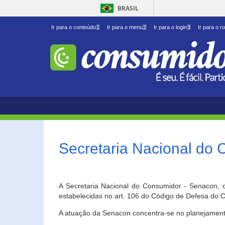
BRASIL
Ir para o conteúdo
1
Ir para o menu
2
Ir para o login
3
Ir para o r
Secretaria Nacional do
A Secretaria Nacional do Consumidor - Senacon, c
estabelecidas no art. 106 do Código de Defesa do C
A atuação da Senacon concentra-se no planejament