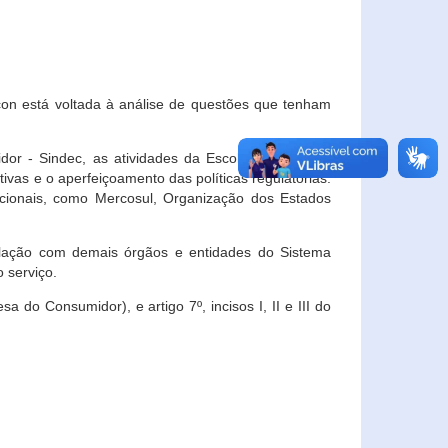
con está voltada à análise de questões que tenham
or - Sindec, as atividades da Escola Nacional de
vas e o aperfeiçoamento das políticas regulatórias.
acionais, como Mercosul, Organização dos Estados
ulação com demais órgãos e entidades do Sistema
 serviço.
 do Consumidor), e artigo 7º, incisos I, II e III do