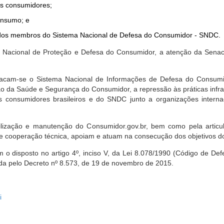
dos consumidores;
onsumo; e
ta dos membros do Sistema Nacional de Defesa do Consumidor - SNDC.
ica Nacional de Proteção e Defesa do Consumidor, a atenção da Sena
stacam-se o Sistema Nacional de Informações de Defesa do Consumid
 da Saúde e Segurança do Consumidor, a repressão às práticas infrati
s consumidores brasileiros e do SNDC junto a organizações intern
bilização e manutenção do Consumidor.gov.br, bem como pela artic
 cooperação técnica, apoiam e atuam na consecução dos objetivos do
 disposto no artigo 4º, inciso V, da Lei 8.078/1990 (Código de Defesa
zada pelo Decreto nº 8.573, de 19 de novembro de 2015.
i