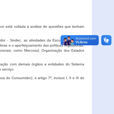
con está voltada à análise de questões que tenham
or - Sindec, as atividades da Escola Nacional de
vas e o aperfeiçoamento das políticas regulatórias.
acionais, como Mercosul, Organização dos Estados
ulação com demais órgãos e entidades do Sistema
 serviço.
 do Consumidor), e artigo 7º, incisos I, II e III do