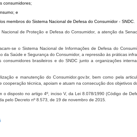
dos consumidores;
onsumo; e
ta dos membros do Sistema Nacional de Defesa do Consumidor - SNDC.
ica Nacional de Proteção e Defesa do Consumidor, a atenção da Sena
stacam-se o Sistema Nacional de Informações de Defesa do Consumid
 da Saúde e Segurança do Consumidor, a repressão às práticas infrati
s consumidores brasileiros e do SNDC junto a organizações intern
bilização e manutenção do Consumidor.gov.br, bem como pela artic
 cooperação técnica, apoiam e atuam na consecução dos objetivos do
 disposto no artigo 4º, inciso V, da Lei 8.078/1990 (Código de Defesa
zada pelo Decreto nº 8.573, de 19 de novembro de 2015.
i