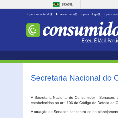
BRASIL
Ir para o conteúdo
1
Ir para o menu
2
Ir para o login
3
Ir para o r
Secretaria Nacional do
A Secretaria Nacional do Consumidor - Senacon, c
estabelecidas no art. 106 do Código de Defesa do C
A atuação da Senacon concentra-se no planejament