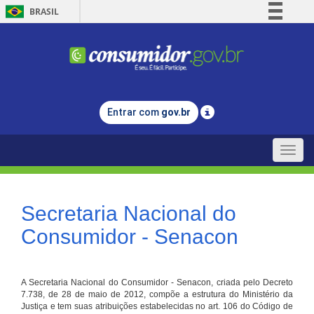
BRASIL
Simplifique!
Comunica BR
Participe
Acesso à informação
Entrar com
gov.br
Legislação
Canais
Toggle
naviga
Secretaria Nacional do
Consumidor - Senacon
A Secretaria Nacional do Consumidor - Senacon, criada pelo Decreto
7.738, de 28 de maio de 2012, compõe a estrutura do Ministério da
Justiça e tem suas atribuições estabelecidas no art. 106 do Código de