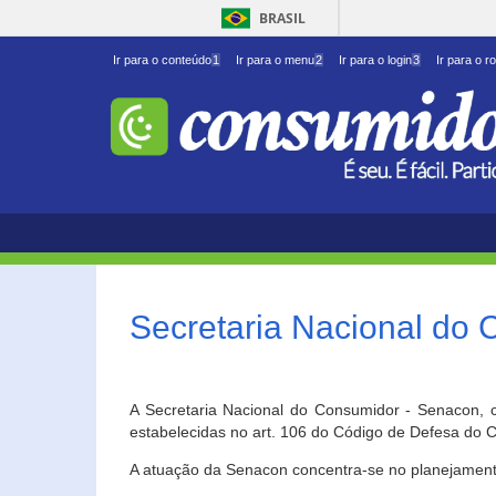
BRASIL
Ir para o conteúdo
1
Ir para o menu
2
Ir para o login
3
Ir para o r
Secretaria Nacional do
A Secretaria Nacional do Consumidor - Senacon, c
estabelecidas no art. 106 do Código de Defesa do C
A atuação da Senacon concentra-se no planejament