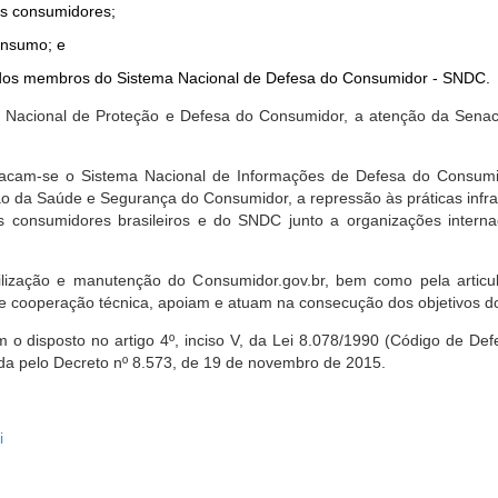
dos consumidores;
onsumo; e
ta dos membros do Sistema Nacional de Defesa do Consumidor - SNDC.
ica Nacional de Proteção e Defesa do Consumidor, a atenção da Sena
stacam-se o Sistema Nacional de Informações de Defesa do Consumid
 da Saúde e Segurança do Consumidor, a repressão às práticas infrati
s consumidores brasileiros e do SNDC junto a organizações intern
bilização e manutenção do Consumidor.gov.br, bem como pela artic
 cooperação técnica, apoiam e atuam na consecução dos objetivos do
 disposto no artigo 4º, inciso V, da Lei 8.078/1990 (Código de Defesa
zada pelo Decreto nº 8.573, de 19 de novembro de 2015.
i