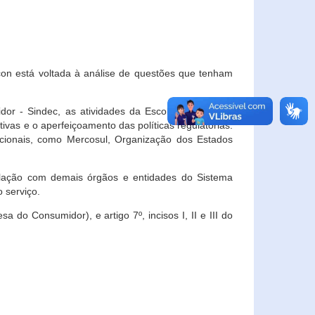
con está voltada à análise de questões que tenham
or - Sindec, as atividades da Escola Nacional de
vas e o aperfeiçoamento das políticas regulatórias.
acionais, como Mercosul, Organização dos Estados
ulação com demais órgãos e entidades do Sistema
 serviço.
 do Consumidor), e artigo 7º, incisos I, II e III do