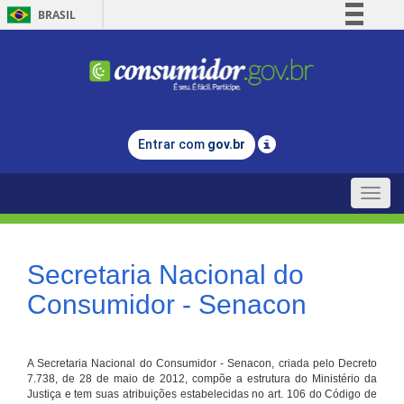
BRASIL
Simplifique!
Comunica BR
Participe
Acesso à informação
Entrar com
gov.br
Legislação
Canais
Toggle
naviga
Secretaria Nacional do
Consumidor - Senacon
A Secretaria Nacional do Consumidor - Senacon, criada pelo Decreto
7.738, de 28 de maio de 2012, compõe a estrutura do Ministério da
Justiça e tem suas atribuições estabelecidas no art. 106 do Código de