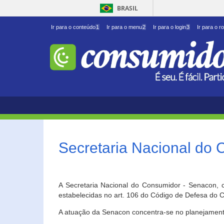
BRASIL
Ir para o conteúdo
1
Ir para o menu
2
Ir para o login
3
Ir para o r
Secretaria Nacional do
A Secretaria Nacional do Consumidor - Senacon, c
estabelecidas no art. 106 do Código de Defesa do C
A atuação da Senacon concentra-se no planejament