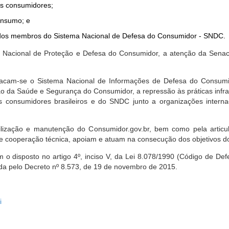
dos consumidores;
onsumo; e
ta dos membros do Sistema Nacional de Defesa do Consumidor - SNDC.
ica Nacional de Proteção e Defesa do Consumidor, a atenção da Sena
stacam-se o Sistema Nacional de Informações de Defesa do Consumid
 da Saúde e Segurança do Consumidor, a repressão às práticas infrati
s consumidores brasileiros e do SNDC junto a organizações intern
bilização e manutenção do Consumidor.gov.br, bem como pela artic
 cooperação técnica, apoiam e atuam na consecução dos objetivos do
 disposto no artigo 4º, inciso V, da Lei 8.078/1990 (Código de Defesa
zada pelo Decreto nº 8.573, de 19 de novembro de 2015.
i