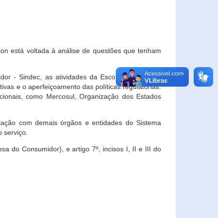
con está voltada à análise de questões que tenham
or - Sindec, as atividades da Escola Nacional de
vas e o aperfeiçoamento das políticas regulatórias.
acionais, como Mercosul, Organização dos Estados
ulação com demais órgãos e entidades do Sistema
 serviço.
 do Consumidor), e artigo 7º, incisos I, II e III do