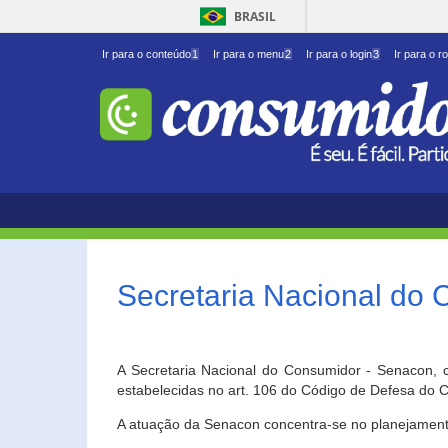
BRASIL
Ir para o conteúdo
1
Ir para o menu
2
Ir para o login
3
Ir para o r
Secretaria Nacional do
A Secretaria Nacional do Consumidor - Senacon, c
estabelecidas no art. 106 do Código de Defesa do C
A atuação da Senacon concentra-se no planejament