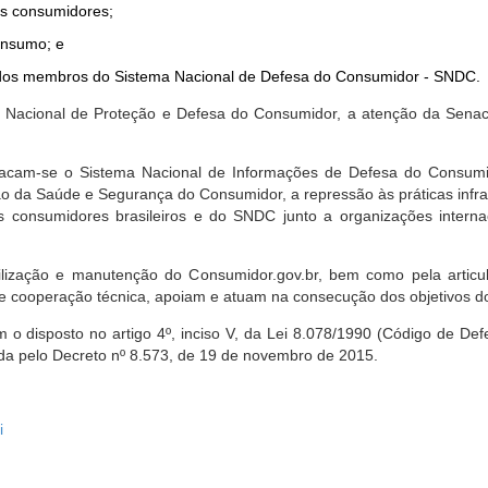
dos consumidores;
onsumo; e
ta dos membros do Sistema Nacional de Defesa do Consumidor - SNDC.
ica Nacional de Proteção e Defesa do Consumidor, a atenção da Sena
stacam-se o Sistema Nacional de Informações de Defesa do Consumid
 da Saúde e Segurança do Consumidor, a repressão às práticas infrati
s consumidores brasileiros e do SNDC junto a organizações intern
bilização e manutenção do Consumidor.gov.br, bem como pela artic
 cooperação técnica, apoiam e atuam na consecução dos objetivos do
 disposto no artigo 4º, inciso V, da Lei 8.078/1990 (Código de Defesa
zada pelo Decreto nº 8.573, de 19 de novembro de 2015.
i