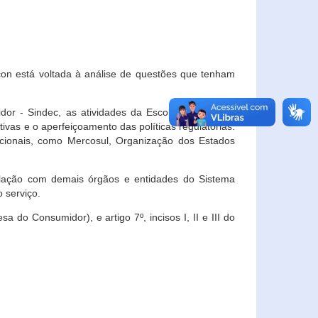
con está voltada à análise de questões que tenham
or - Sindec, as atividades da Escola Nacional de
vas e o aperfeiçoamento das políticas regulatórias.
acionais, como Mercosul, Organização dos Estados
ulação com demais órgãos e entidades do Sistema
 serviço.
 do Consumidor), e artigo 7º, incisos I, II e III do