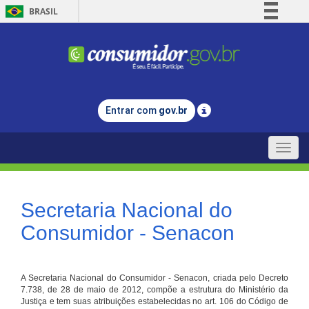
BRASIL
Simplifique!
Comunica BR
Participe
Acesso à informação
Entrar com
gov.br
Legislação
Canais
Toggle
naviga
Secretaria Nacional do
Consumidor - Senacon
A Secretaria Nacional do Consumidor - Senacon, criada pelo Decreto
7.738, de 28 de maio de 2012, compõe a estrutura do Ministério da
Justiça e tem suas atribuições estabelecidas no art. 106 do Código de