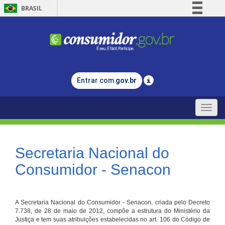
BRASIL
Simplifique!
Comunica BR
Participe
Acesso à informação
Entrar com
gov.br
Legislação
Canais
Toggle
naviga
Secretaria Nacional do
Consumidor - Senacon
A Secretaria Nacional do Consumidor - Senacon, criada pelo Decreto
7.738, de 28 de maio de 2012, compõe a estrutura do Ministério da
Justiça e tem suas atribuições estabelecidas no art. 106 do Código de