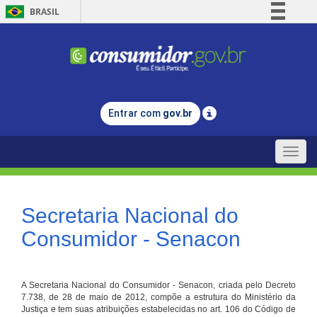
BRASIL
Simplifique!
Comunica BR
Participe
Acesso à informação
Entrar com
gov.br
Legislação
Canais
Toggle
naviga
Secretaria Nacional do
Consumidor - Senacon
A Secretaria Nacional do Consumidor - Senacon, criada pelo Decreto
7.738, de 28 de maio de 2012, compõe a estrutura do Ministério da
Justiça e tem suas atribuições estabelecidas no art. 106 do Código de