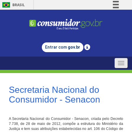
BRASIL
Simplifique!
Comunica BR
Participe
Acesso à informação
Entrar com
gov.br
Legislação
Canais
Toggle
naviga
Secretaria Nacional do
Consumidor - Senacon
A Secretaria Nacional do Consumidor - Senacon, criada pelo Decreto
7.738, de 28 de maio de 2012, compõe a estrutura do Ministério da
Justiça e tem suas atribuições estabelecidas no art. 106 do Código de