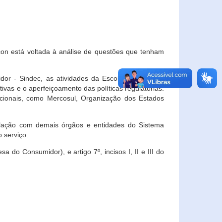
con está voltada à análise de questões que tenham
or - Sindec, as atividades da Escola Nacional de
vas e o aperfeiçoamento das políticas regulatórias.
acionais, como Mercosul, Organização dos Estados
ulação com demais órgãos e entidades do Sistema
 serviço.
 do Consumidor), e artigo 7º, incisos I, II e III do