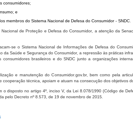
dos consumidores;
onsumo; e
ta dos membros do Sistema Nacional de Defesa do Consumidor - SNDC.
ica Nacional de Proteção e Defesa do Consumidor, a atenção da Sena
stacam-se o Sistema Nacional de Informações de Defesa do Consumid
 da Saúde e Segurança do Consumidor, a repressão às práticas infrati
s consumidores brasileiros e do SNDC junto a organizações intern
bilização e manutenção do Consumidor.gov.br, bem como pela artic
 cooperação técnica, apoiam e atuam na consecução dos objetivos do
 disposto no artigo 4º, inciso V, da Lei 8.078/1990 (Código de Defesa
zada pelo Decreto nº 8.573, de 19 de novembro de 2015.
i