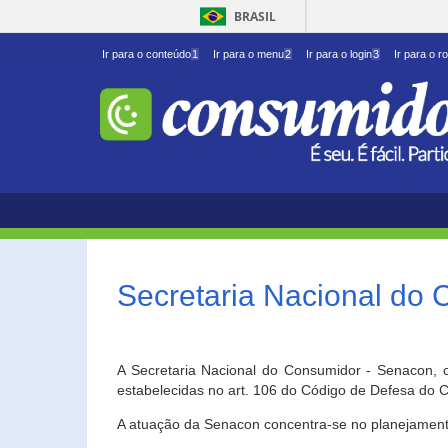
BRASIL
Ir para o conteúdo
1
Ir para o menu
2
Ir para o login
3
Ir para o r
Secretaria Nacional do
A Secretaria Nacional do Consumidor - Senacon, c
estabelecidas no art. 106 do Código de Defesa do C
A atuação da Senacon concentra-se no planejament