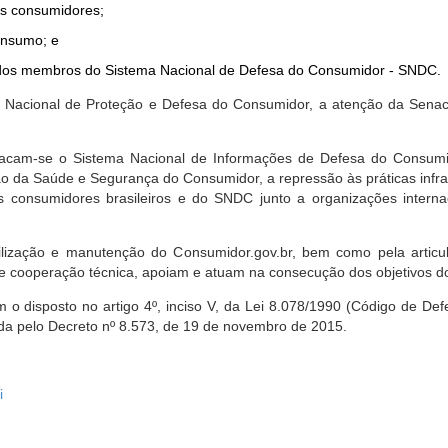
dos consumidores;
onsumo; e
ta dos membros do Sistema Nacional de Defesa do Consumidor - SNDC.
ica Nacional de Proteção e Defesa do Consumidor, a atenção da Sena
stacam-se o Sistema Nacional de Informações de Defesa do Consumid
 da Saúde e Segurança do Consumidor, a repressão às práticas infrati
s consumidores brasileiros e do SNDC junto a organizações intern
bilização e manutenção do Consumidor.gov.br, bem como pela artic
 cooperação técnica, apoiam e atuam na consecução dos objetivos do
 disposto no artigo 4º, inciso V, da Lei 8.078/1990 (Código de Defesa
zada pelo Decreto nº 8.573, de 19 de novembro de 2015.
i