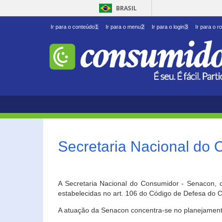
BRASIL
Ir para o conteúdo
1
Ir para o menu
2
Ir para o login
3
Ir para o r
Secretaria Nacional do
A Secretaria Nacional do Consumidor - Senacon, c
estabelecidas no art. 106 do Código de Defesa do C
A atuação da Senacon concentra-se no planejament