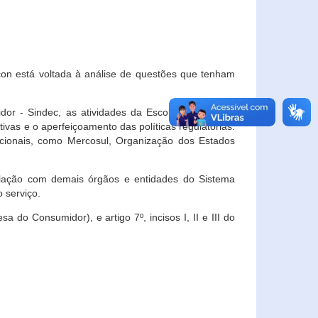
con está voltada à análise de questões que tenham
or - Sindec, as atividades da Escola Nacional de
vas e o aperfeiçoamento das políticas regulatórias.
acionais, como Mercosul, Organização dos Estados
ulação com demais órgãos e entidades do Sistema
 serviço.
 do Consumidor), e artigo 7º, incisos I, II e III do