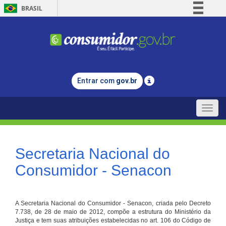
BRASIL
Simplifique!
Comunica BR
Participe
Acesso à informação
Entrar com
gov.br
Legislação
Canais
Toggle
naviga
Secretaria Nacional do
Consumidor - Senacon
A Secretaria Nacional do Consumidor - Senacon, criada pelo Decreto
7.738, de 28 de maio de 2012, compõe a estrutura do Ministério da
Justiça e tem suas atribuições estabelecidas no art. 106 do Código de