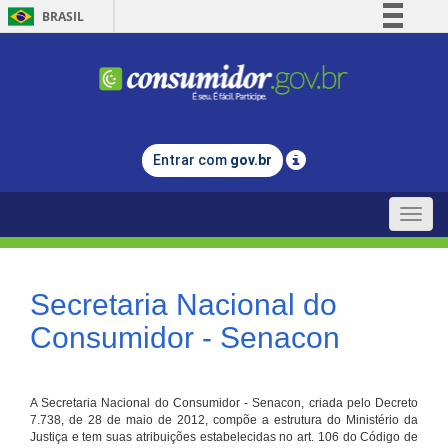
BRASIL
Simplifique!
Comunica BR
Participe
Acesso à informação
Entrar com
gov.br
Legislação
Canais
Toggle
naviga
Secretaria Nacional do
Consumidor - Senacon
A Secretaria Nacional do Consumidor - Senacon, criada pelo Decreto
7.738, de 28 de maio de 2012, compõe a estrutura do Ministério da
Justiça e tem suas atribuições estabelecidas no art. 106 do Código de