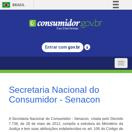
BRASIL
Simplifique!
Comunica BR
Participe
Acesso à informação
Entrar com
gov.br
Legislação
Canais
Toggle
naviga
Secretaria Nacional do
Consumidor - Senacon
A Secretaria Nacional do Consumidor - Senacon, criada pelo Decreto
7.738, de 28 de maio de 2012, compõe a estrutura do Ministério da
Justiça e tem suas atribuições estabelecidas no art. 106 do Código de