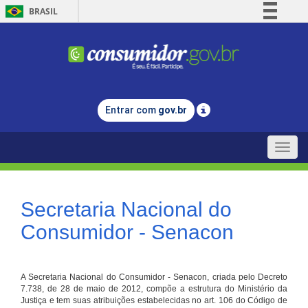
BRASIL
Simplifique!
Comunica BR
Participe
Acesso à informação
Entrar com
gov.br
Legislação
Canais
Toggle
naviga
Secretaria Nacional do
Consumidor - Senacon
A Secretaria Nacional do Consumidor - Senacon, criada pelo Decreto
7.738, de 28 de maio de 2012, compõe a estrutura do Ministério da
Justiça e tem suas atribuições estabelecidas no art. 106 do Código de