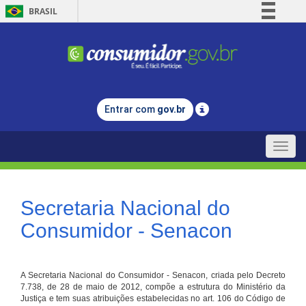
BRASIL
Simplifique!
Comunica BR
Participe
Acesso à informação
Entrar com
gov.br
Legislação
Canais
Toggle
naviga
Secretaria Nacional do
Consumidor - Senacon
A Secretaria Nacional do Consumidor - Senacon, criada pelo Decreto
7.738, de 28 de maio de 2012, compõe a estrutura do Ministério da
Justiça e tem suas atribuições estabelecidas no art. 106 do Código de