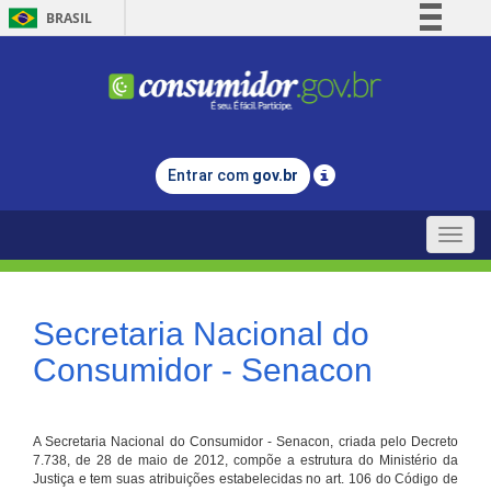
BRASIL
Simplifique!
Comunica BR
Participe
Acesso à informação
Entrar com
gov.br
Legislação
Canais
Toggle
naviga
Secretaria Nacional do
Consumidor - Senacon
A Secretaria Nacional do Consumidor - Senacon, criada pelo Decreto
7.738, de 28 de maio de 2012, compõe a estrutura do Ministério da
Justiça e tem suas atribuições estabelecidas no art. 106 do Código de