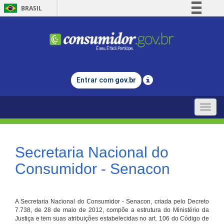
BRASIL
Simplifique!
Comunica BR
Participe
Acesso à informação
Entrar com
gov.br
Legislação
Canais
Toggle
naviga
Secretaria Nacional do
Consumidor - Senacon
A Secretaria Nacional do Consumidor - Senacon, criada pelo Decreto
7.738, de 28 de maio de 2012, compõe a estrutura do Ministério da
Justiça e tem suas atribuições estabelecidas no art. 106 do Código de