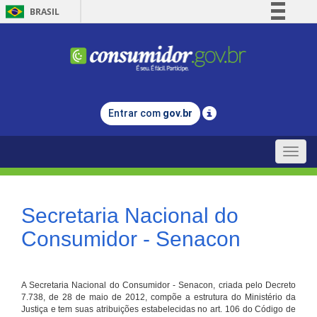
BRASIL
Simplifique!
Comunica BR
Participe
Acesso à informação
Entrar com
gov.br
Legislação
Canais
Toggle
naviga
Secretaria Nacional do
Consumidor - Senacon
A Secretaria Nacional do Consumidor - Senacon, criada pelo Decreto
7.738, de 28 de maio de 2012, compõe a estrutura do Ministério da
Justiça e tem suas atribuições estabelecidas no art. 106 do Código de