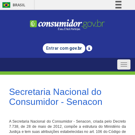
BRASIL
Simplifique!
Comunica BR
Participe
Acesso à informação
Entrar com
gov.br
Legislação
Canais
Toggle
naviga
Secretaria Nacional do
Consumidor - Senacon
A Secretaria Nacional do Consumidor - Senacon, criada pelo Decreto
7.738, de 28 de maio de 2012, compõe a estrutura do Ministério da
Justiça e tem suas atribuições estabelecidas no art. 106 do Código de