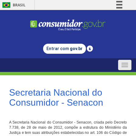
BRASIL
Simplifique!
Comunica BR
Participe
Acesso à informação
Entrar com
gov.br
Legislação
Canais
Toggle
naviga
Secretaria Nacional do
Consumidor - Senacon
A Secretaria Nacional do Consumidor - Senacon, criada pelo Decreto
7.738, de 28 de maio de 2012, compõe a estrutura do Ministério da
Justiça e tem suas atribuições estabelecidas no art. 106 do Código de