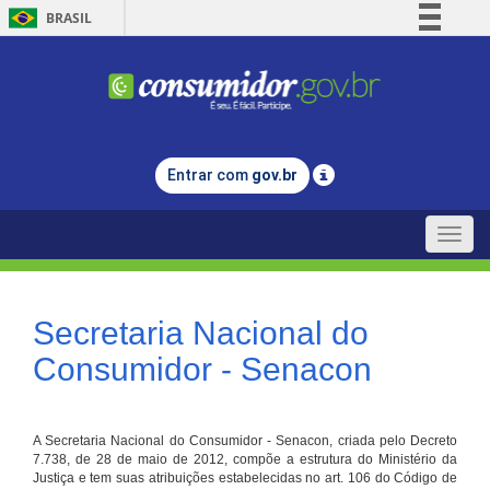
BRASIL
Simplifique!
Comunica BR
Participe
Acesso à informação
Entrar com
gov.br
Legislação
Canais
Toggle
naviga
Secretaria Nacional do
Consumidor - Senacon
A Secretaria Nacional do Consumidor - Senacon, criada pelo Decreto
7.738, de 28 de maio de 2012, compõe a estrutura do Ministério da
Justiça e tem suas atribuições estabelecidas no art. 106 do Código de