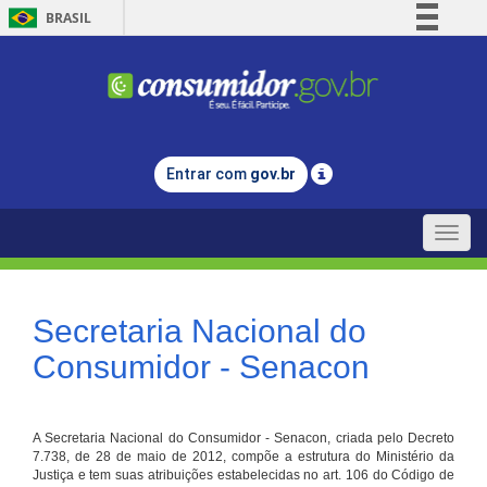
BRASIL
Simplifique!
Comunica BR
Participe
Acesso à informação
Entrar com
gov.br
Legislação
Canais
Toggle
naviga
Secretaria Nacional do
Consumidor - Senacon
A Secretaria Nacional do Consumidor - Senacon, criada pelo Decreto
7.738, de 28 de maio de 2012, compõe a estrutura do Ministério da
Justiça e tem suas atribuições estabelecidas no art. 106 do Código de