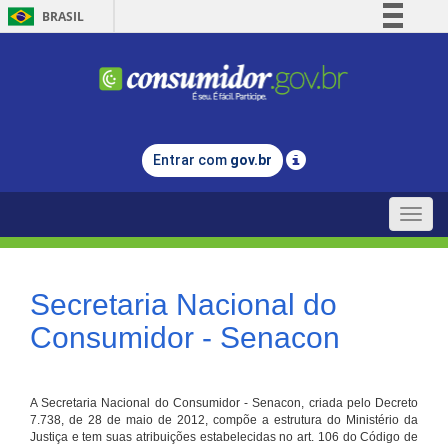
BRASIL
Simplifique!
Comunica BR
Participe
Acesso à informação
Entrar com
gov.br
Legislação
Canais
Toggle
naviga
Secretaria Nacional do
Consumidor - Senacon
A Secretaria Nacional do Consumidor - Senacon, criada pelo Decreto
7.738, de 28 de maio de 2012, compõe a estrutura do Ministério da
Justiça e tem suas atribuições estabelecidas no art. 106 do Código de