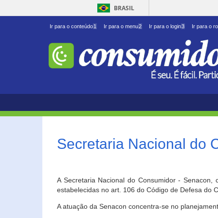
BRASIL
Ir para o conteúdo
1
Ir para o menu
2
Ir para o login
3
Ir para o r
Secretaria Nacional do
A Secretaria Nacional do Consumidor - Senacon, c
estabelecidas no art. 106 do Código de Defesa do C
A atuação da Senacon concentra-se no planejament