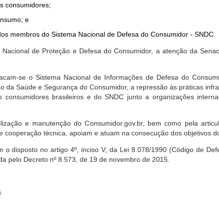
dos consumidores;
onsumo; e
ta dos membros do Sistema Nacional de Defesa do Consumidor - SNDC.
ica Nacional de Proteção e Defesa do Consumidor, a atenção da Sena
stacam-se o Sistema Nacional de Informações de Defesa do Consumid
 da Saúde e Segurança do Consumidor, a repressão às práticas infrati
s consumidores brasileiros e do SNDC junto a organizações intern
bilização e manutenção do Consumidor.gov.br, bem como pela artic
 cooperação técnica, apoiam e atuam na consecução dos objetivos do
 disposto no artigo 4º, inciso V, da Lei 8.078/1990 (Código de Defesa
zada pelo Decreto nº 8.573, de 19 de novembro de 2015.
i