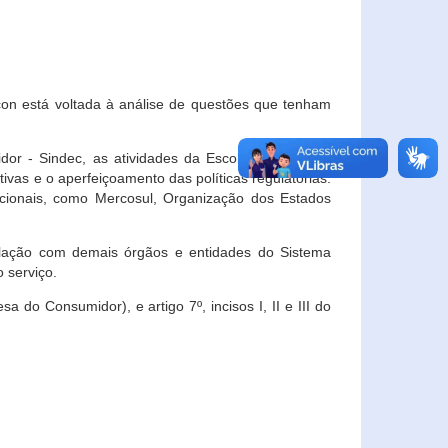
con está voltada à análise de questões que tenham
or - Sindec, as atividades da Escola Nacional de
vas e o aperfeiçoamento das políticas regulatórias.
acionais, como Mercosul, Organização dos Estados
ulação com demais órgãos e entidades do Sistema
 serviço.
 do Consumidor), e artigo 7º, incisos I, II e III do