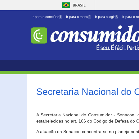
BRASIL
Ir para o conteúdo
1
Ir para o menu
2
Ir para o login
3
Ir para o r
Secretaria Nacional do
A Secretaria Nacional do Consumidor - Senacon, c
estabelecidas no art. 106 do Código de Defesa do C
A atuação da Senacon concentra-se no planejament