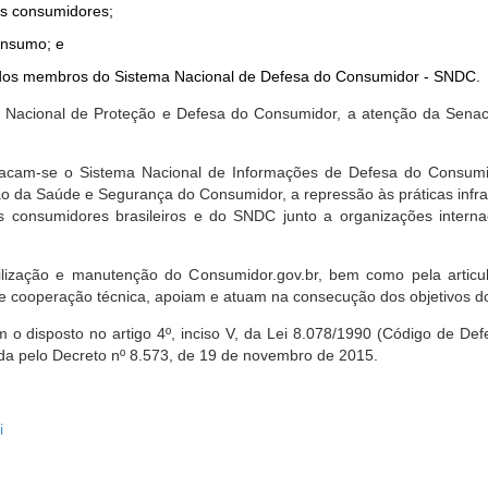
dos consumidores;
onsumo; e
ta dos membros do Sistema Nacional de Defesa do Consumidor - SNDC.
ica Nacional de Proteção e Defesa do Consumidor, a atenção da Sena
stacam-se o Sistema Nacional de Informações de Defesa do Consumid
 da Saúde e Segurança do Consumidor, a repressão às práticas infrati
s consumidores brasileiros e do SNDC junto a organizações intern
bilização e manutenção do Consumidor.gov.br, bem como pela artic
 cooperação técnica, apoiam e atuam na consecução dos objetivos do
 disposto no artigo 4º, inciso V, da Lei 8.078/1990 (Código de Defesa
zada pelo Decreto nº 8.573, de 19 de novembro de 2015.
i