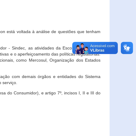
con está voltada à análise de questões que tenham
or - Sindec, as atividades da Escola Nacional de
vas e o aperfeiçoamento das políticas regulatórias.
acionais, como Mercosul, Organização dos Estados
ulação com demais órgãos e entidades do Sistema
 serviço.
 do Consumidor), e artigo 7º, incisos I, II e III do