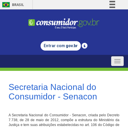
BRASIL
Simplifique!
Comunica BR
Participe
Acesso à informação
Entrar com
gov.br
Legislação
Canais
Toggle
naviga
Secretaria Nacional do
Consumidor - Senacon
A Secretaria Nacional do Consumidor - Senacon, criada pelo Decreto
7.738, de 28 de maio de 2012, compõe a estrutura do Ministério da
Justiça e tem suas atribuições estabelecidas no art. 106 do Código de