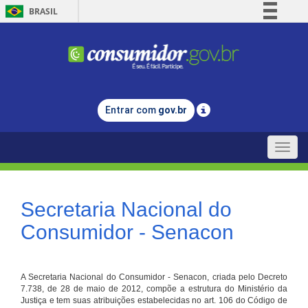
BRASIL
Simplifique!
Comunica BR
Participe
Acesso à informação
Entrar com
gov.br
Legislação
Canais
Toggle
naviga
Secretaria Nacional do
Consumidor - Senacon
A Secretaria Nacional do Consumidor - Senacon, criada pelo Decreto
7.738, de 28 de maio de 2012, compõe a estrutura do Ministério da
Justiça e tem suas atribuições estabelecidas no art. 106 do Código de