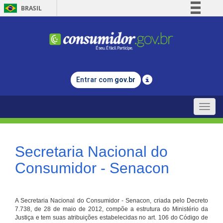
BRASIL
Simplifique!
Comunica BR
Participe
Acesso à informação
Entrar com
gov.br
Legislação
Canais
Toggle
naviga
Secretaria Nacional do
Consumidor - Senacon
A Secretaria Nacional do Consumidor - Senacon, criada pelo Decreto
7.738, de 28 de maio de 2012, compõe a estrutura do Ministério da
Justiça e tem suas atribuições estabelecidas no art. 106 do Código de