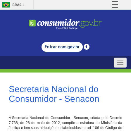
BRASIL
Simplifique!
Comunica BR
Participe
Acesso à informação
Entrar com
gov.br
Legislação
Canais
Toggle
naviga
Secretaria Nacional do
Consumidor - Senacon
A Secretaria Nacional do Consumidor - Senacon, criada pelo Decreto
7.738, de 28 de maio de 2012, compõe a estrutura do Ministério da
Justiça e tem suas atribuições estabelecidas no art. 106 do Código de