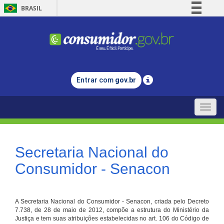
BRASIL
Simplifique!
Comunica BR
Participe
Acesso à informação
Entrar com
gov.br
Legislação
Canais
Toggle
naviga
Secretaria Nacional do
Consumidor - Senacon
A Secretaria Nacional do Consumidor - Senacon, criada pelo Decreto
7.738, de 28 de maio de 2012, compõe a estrutura do Ministério da
Justiça e tem suas atribuições estabelecidas no art. 106 do Código de