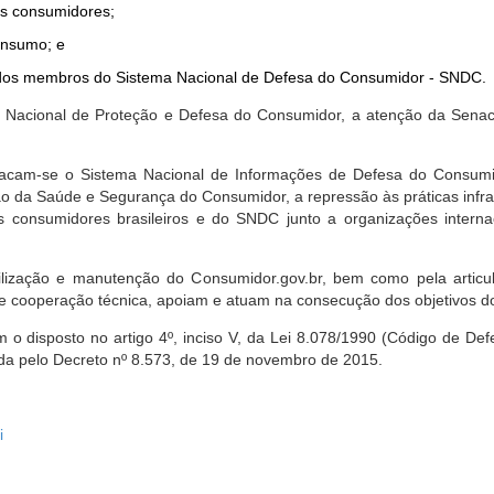
dos consumidores;
onsumo; e
ta dos membros do Sistema Nacional de Defesa do Consumidor - SNDC.
ica Nacional de Proteção e Defesa do Consumidor, a atenção da Sena
stacam-se o Sistema Nacional de Informações de Defesa do Consumid
 da Saúde e Segurança do Consumidor, a repressão às práticas infrati
s consumidores brasileiros e do SNDC junto a organizações intern
bilização e manutenção do Consumidor.gov.br, bem como pela artic
 cooperação técnica, apoiam e atuam na consecução dos objetivos do
 disposto no artigo 4º, inciso V, da Lei 8.078/1990 (Código de Defesa
zada pelo Decreto nº 8.573, de 19 de novembro de 2015.
i