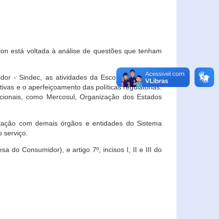
con está voltada à análise de questões que tenham
or - Sindec, as atividades da Escola Nacional de
vas e o aperfeiçoamento das políticas regulatórias.
acionais, como Mercosul, Organização dos Estados
ulação com demais órgãos e entidades do Sistema
 serviço.
 do Consumidor), e artigo 7º, incisos I, II e III do