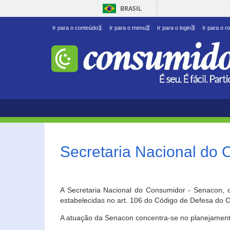
BRASIL
Ir para o conteúdo
1
Ir para o menu
2
Ir para o login
3
Ir para o r
Secretaria Nacional do
A Secretaria Nacional do Consumidor - Senacon, c
estabelecidas no art. 106 do Código de Defesa do C
A atuação da Senacon concentra-se no planejament