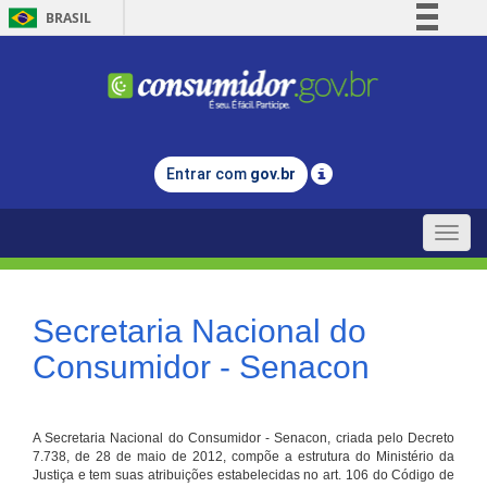
BRASIL
Simplifique!
Comunica BR
Participe
Acesso à informação
Entrar com
gov.br
Legislação
Canais
Toggle
naviga
Secretaria Nacional do
Consumidor - Senacon
A Secretaria Nacional do Consumidor - Senacon, criada pelo Decreto
7.738, de 28 de maio de 2012, compõe a estrutura do Ministério da
Justiça e tem suas atribuições estabelecidas no art. 106 do Código de