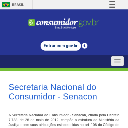
BRASIL
Simplifique!
Comunica BR
Participe
Acesso à informação
Entrar com
gov.br
Legislação
Canais
Toggle
naviga
Secretaria Nacional do
Consumidor - Senacon
A Secretaria Nacional do Consumidor - Senacon, criada pelo Decreto
7.738, de 28 de maio de 2012, compõe a estrutura do Ministério da
Justiça e tem suas atribuições estabelecidas no art. 106 do Código de