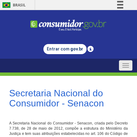
BRASIL
Simplifique!
Comunica BR
Participe
Acesso à informação
Entrar com
gov.br
Legislação
Canais
Toggle
naviga
Secretaria Nacional do
Consumidor - Senacon
A Secretaria Nacional do Consumidor - Senacon, criada pelo Decreto
7.738, de 28 de maio de 2012, compõe a estrutura do Ministério da
Justiça e tem suas atribuições estabelecidas no art. 106 do Código de