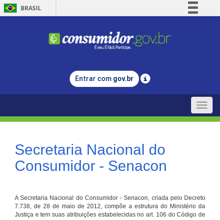
BRASIL
Simplifique!
Comunica BR
Participe
Acesso à informação
Entrar com
gov.br
Legislação
Canais
Toggle
naviga
Secretaria Nacional do
Consumidor - Senacon
A Secretaria Nacional do Consumidor - Senacon, criada pelo Decreto
7.738, de 28 de maio de 2012, compõe a estrutura do Ministério da
Justiça e tem suas atribuições estabelecidas no art. 106 do Código de