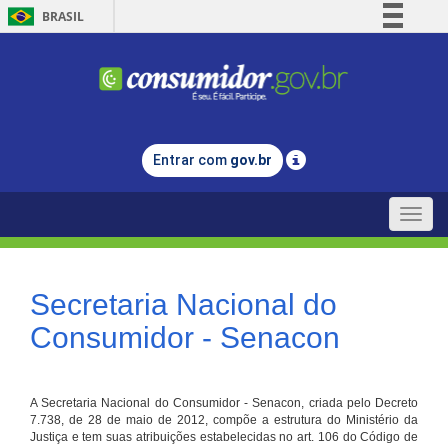
BRASIL
Simplifique!
Comunica BR
Participe
Acesso à informação
Entrar com
gov.br
Legislação
Canais
Toggle
naviga
Secretaria Nacional do
Consumidor - Senacon
A Secretaria Nacional do Consumidor - Senacon, criada pelo Decreto
7.738, de 28 de maio de 2012, compõe a estrutura do Ministério da
Justiça e tem suas atribuições estabelecidas no art. 106 do Código de