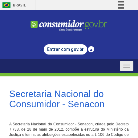
BRASIL
Simplifique!
Comunica BR
Participe
Acesso à informação
Entrar com
gov.br
Legislação
Canais
Toggle
naviga
Secretaria Nacional do
Consumidor - Senacon
A Secretaria Nacional do Consumidor - Senacon, criada pelo Decreto
7.738, de 28 de maio de 2012, compõe a estrutura do Ministério da
Justiça e tem suas atribuições estabelecidas no art. 106 do Código de