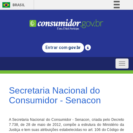
BRASIL
Simplifique!
Comunica BR
Participe
Acesso à informação
Entrar com
gov.br
Legislação
Canais
Toggle
naviga
Secretaria Nacional do
Consumidor - Senacon
A Secretaria Nacional do Consumidor - Senacon, criada pelo Decreto
7.738, de 28 de maio de 2012, compõe a estrutura do Ministério da
Justiça e tem suas atribuições estabelecidas no art. 106 do Código de