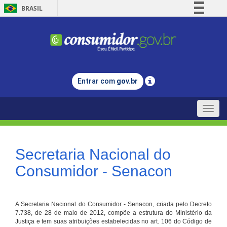
BRASIL
Simplifique!
Comunica BR
Participe
Acesso à informação
Entrar com
gov.br
Legislação
Canais
Toggle
naviga
Secretaria Nacional do
Consumidor - Senacon
A Secretaria Nacional do Consumidor - Senacon, criada pelo Decreto
7.738, de 28 de maio de 2012, compõe a estrutura do Ministério da
Justiça e tem suas atribuições estabelecidas no art. 106 do Código de