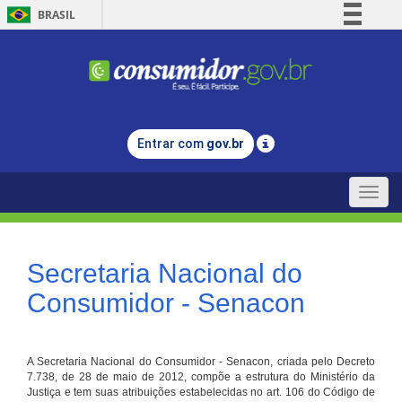
BRASIL
Simplifique!
Comunica BR
Participe
Acesso à informação
Entrar com
gov.br
Legislação
Canais
Toggle
naviga
Secretaria Nacional do
Consumidor - Senacon
A Secretaria Nacional do Consumidor - Senacon, criada pelo Decreto
7.738, de 28 de maio de 2012, compõe a estrutura do Ministério da
Justiça e tem suas atribuições estabelecidas no art. 106 do Código de