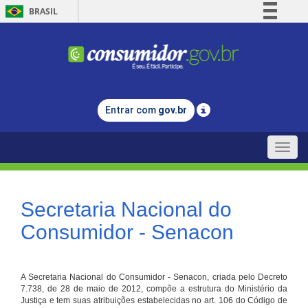
BRASIL
Simplifique!
Comunica BR
Participe
Acesso à informação
Entrar com
gov.br
Legislação
Canais
Toggle
naviga
Secretaria Nacional do
Consumidor - Senacon
A Secretaria Nacional do Consumidor - Senacon, criada pelo Decreto
7.738, de 28 de maio de 2012, compõe a estrutura do Ministério da
Justiça e tem suas atribuições estabelecidas no art. 106 do Código de