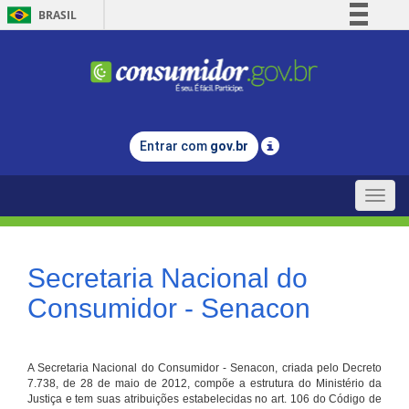
BRASIL
Simplifique!
Comunica BR
Participe
Acesso à informação
Entrar com
gov.br
Legislação
Canais
Toggle
naviga
Secretaria Nacional do
Consumidor - Senacon
A Secretaria Nacional do Consumidor - Senacon, criada pelo Decreto
7.738, de 28 de maio de 2012, compõe a estrutura do Ministério da
Justiça e tem suas atribuições estabelecidas no art. 106 do Código de