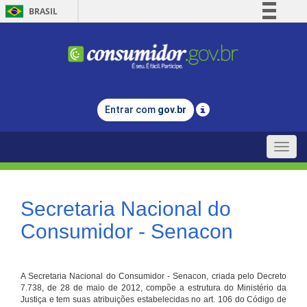
BRASIL
Simplifique!
Comunica BR
Participe
Acesso à informação
Entrar com
gov.br
Legislação
Canais
Toggle
naviga
Secretaria Nacional do
Consumidor - Senacon
A Secretaria Nacional do Consumidor - Senacon, criada pelo Decreto
7.738, de 28 de maio de 2012, compõe a estrutura do Ministério da
Justiça e tem suas atribuições estabelecidas no art. 106 do Código de