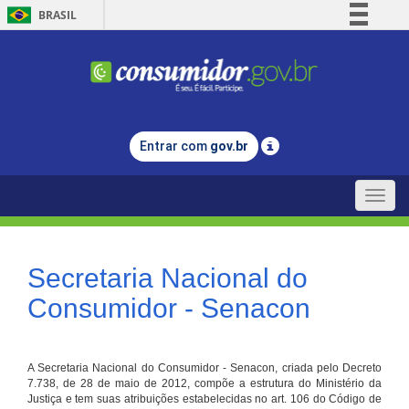
BRASIL
Simplifique!
Comunica BR
Participe
Acesso à informação
Entrar com
gov.br
Legislação
Canais
Toggle
naviga
Secretaria Nacional do
Consumidor - Senacon
A Secretaria Nacional do Consumidor - Senacon, criada pelo Decreto
7.738, de 28 de maio de 2012, compõe a estrutura do Ministério da
Justiça e tem suas atribuições estabelecidas no art. 106 do Código de