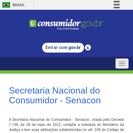
BRASIL
Simplifique!
Comunica BR
Participe
Acesso à informação
Entrar com
gov.br
Legislação
Canais
Toggle
naviga
Secretaria Nacional do
Consumidor - Senacon
A Secretaria Nacional do Consumidor - Senacon, criada pelo Decreto
7.738, de 28 de maio de 2012, compõe a estrutura do Ministério da
Justiça e tem suas atribuições estabelecidas no art. 106 do Código de